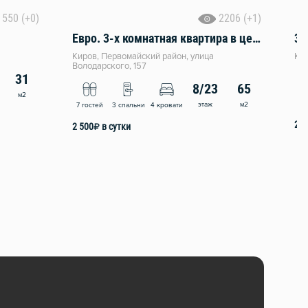
550 (+0)
2206 (+1)
Евро. 3-х комнатная квартира в центре
3-
Киров, Первомайский район, улица
Кир
Володарского, 157
31
8/23
65
м2
8 
этаж
м2
7 гостей
3 спальни
4 кровати
2 9
2 500
₽
в сутки