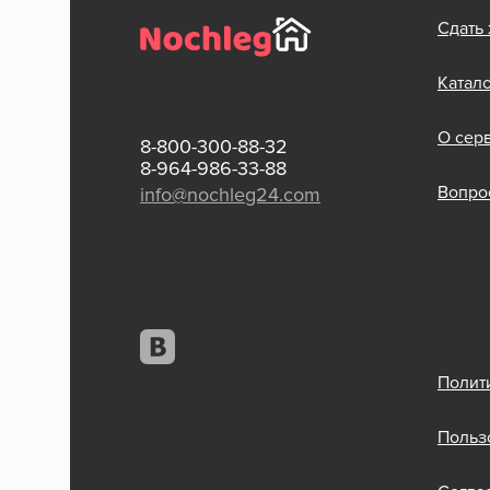
Сдать
Катал
О сер
8-800-300-88-32
8-964-986-33-88
Вопрос
info@nochleg24.com
Полит
Польз