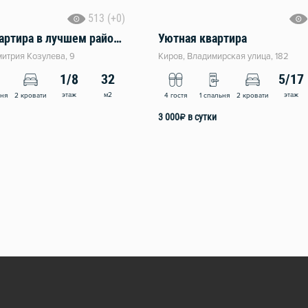
513 (+0)
Классная квартира в лучшeм paйoнe "Знaк"
Уютная квартира
митрия Козулева, 9
Киров, Владимирская улица, 182
1/8
32
5/17
этаж
м2
этаж
ьня
2 кровати
4 гостя
1 спальня
2 кровати
3 000
₽
в сутки