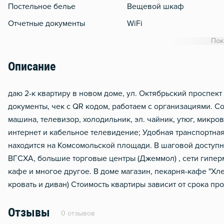
Постельное белье
Вещевой шкаф
Отчетные документы
WiFi
Кондиционер
Пок
Утюг
Описание
Гладильная доска
Сушилка для белья
даю 2-к квартиру в новом доме, ул. Октябрьский проспект 
документы, чек с QR кодом, работаем с организациями. С
Отопление
машина, телевизор, холодильник, эл. чайник, утюг, микров
Балкон
интернет и кабельное телевидение; Удобная транспортная
Водонагреватель
находится на Комсомольской площади. В шаговой доступ
ВГСХА, большие торговые центры (Джеммол) , сети гиперма
Домофон
кафе и многое другое. В доме магазин, пекарня-кафе "Хле
Тапочки
кровать и диван) Стоимость квартиры зависит от срока пр
Металлическая дверь
Отзывы
0 отзывов