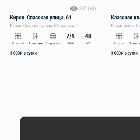
265 (+0)
Киров, Спасская улица, 61
Киров, Спасская улица, 61, подъезд 1
Киров, улица Д
7/9
48
этаж
м2
5 гостей
1 спальня
3 кровати
4 гостя
1 спал
3 000
₽
в сутки
3 000
₽
в сутки