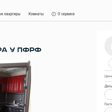
ые квартиры
Комнаты
О сервисе
РА У ПФРФ
Цена
Даты
Гост