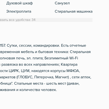
Духовой шкаф
Санузел
Кабе
Электроплита
Стиральная машинка
Книг
Холодильник
Полотенца
азать все удобства: 34
Обеденный стол
Туалетная бумага
Микроволновка
Шампунь, мыло
Электрический чайник
157. Сутки, сессии, командировки. Есть отчетные
овременная мебель и бытовая техника: Стиральная
Посуда
олновая печь, эл. плита; Безлимитный Wi-Fi
Столовые приборы
 развязка во всех направлениях; Квартира
ности ЦИРК, ЦУМ, находятся корпусы МФЮА,
ркетов (ГЛОБУС, Пятерочка, Магнит) , сети аптек,
бница". Спальные места - шесть мест (диван,
оживания и количества человек.