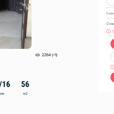
1 но
Сто
2264 (+1)
/16
56
таж
м2